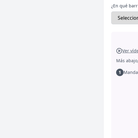
¿En qué barri
Ver víd
Más abajo,
1
Manda 