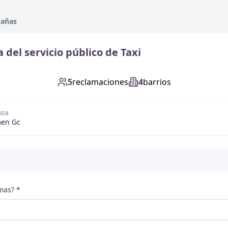
pañas
 del servicio público de Taxi
5
reclamaciones
4
barrios
iza
en Gc
mas? *