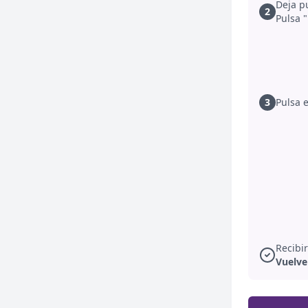
Deja p
2
Pulsa 
3
Pulsa e
Recibi
Vuelve